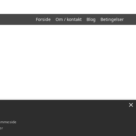
Forside
Om / kontakt
Blog
Betingelser
×
hjemmeside
er