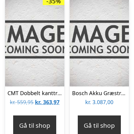
-35%
CMT Dobbelt kanttrimmer CMT – DET-001
Bosch Akku Græstrimmer Adv 33cm 36v 2,0ah – 06008C1K00
Den
Den
kr.
559,95
kr.
363,97
kr.
3.087,00
oprindelige
aktuelle
pris
pris
Gå til shop
Gå til shop
var:
er: