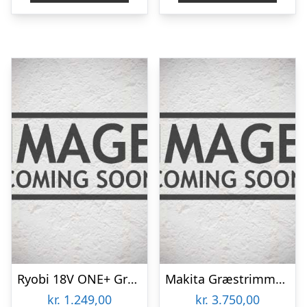
kr. 559,95.
kr. 363,97.
Ryobi 18V ONE+ Græstrimmer – RY18LT33A-0
Makita Græstrimmer 2x18v – DUR368LZ
kr.
1.249,00
kr.
3.750,00