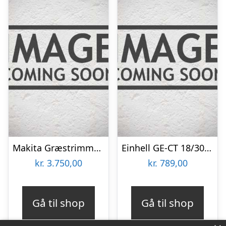
Makita Græstrimmer 2x18v – DUR368LZ
Einhell GE-CT 18/30 Li akku græstrimmer 30 cm 18V u/batteri og lader
kr.
3.750,00
kr.
789,00
Gå til shop
Gå til shop