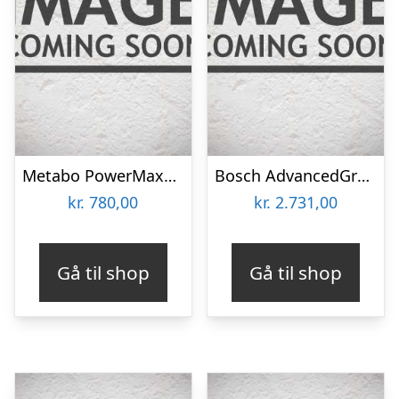
Metabo PowerMaxx SGS 12 Q – 601608840 Busk- og græstrimmer med batteri
Bosch AdvancedGrassCut 36 Batteridrevet græstrimmer – 0600878N03
kr.
780,00
kr.
2.731,00
Gå til shop
Gå til shop