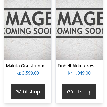
Makita Græstrimmer XGTÂ® – UR017GZ
Einhell Akku-græstrimmer Ø30 cm – GE-CT 36/30 Li E-Solo
kr.
3.599,00
kr.
1.049,00
Gå til shop
Gå til shop