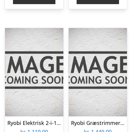
kr. 1.999,00.
kr. 1.199,00.
Ryobi Elektrisk 2-i-1 græstrimmer/buskrydder – RBC1226I
Ryobi Græstrimmer Ry18ltx33a-0
kr.
1.119,00
kr.
1.449,00