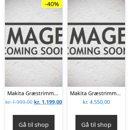
-40%
Makita Græstrimmer 18v – DUR181RM
Makita Græstrimmer 2x18v Powerpack – UR201CZ
Den
Den
kr.
1.999,00
kr.
1.199,00
kr.
4.550,00
oprindelige
aktuelle
pris
pris
Gå til shop
Gå til shop
var:
er: